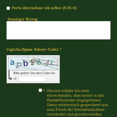
Porto übernehme ich selber (0,95 €)
Sonstiger Betrag
Captcha (Spam-Schutz-Code): *
Bitte geben Sie den Code ein
↺
*
Hiermit erkläre ich mich
einverstanden, dass meine in das
Kontaktformular eingegebenen
Daten elektronisch gespeichert und
zum Zweck der Kontaktaufnahme
verarbeitet und genutzt werden.